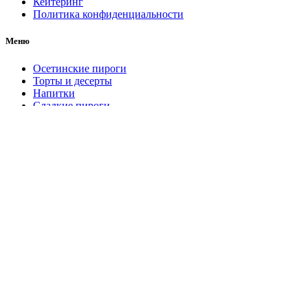
Кейтеринг
Политика конфиденциальности
Меню
Осетинские пироги
Торты и десерты
Напитки
Сладкие пироги
Кулинария
Салаты
Мосгурман
2022
Разработка
Search
Осетинские пироги
Торты и десерты
Напитки
Сладкие пироги
Кулинария
Салаты
Корзина
закрыть