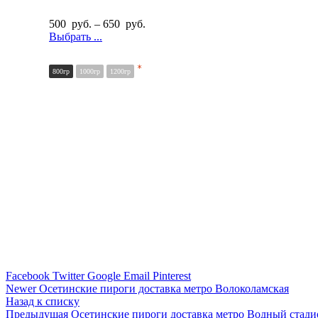
500
руб.
–
650
руб.
Выбрать ...
*
800гр
1000гр
1200гр
Facebook
Twitter
Google
Email
Pinterest
Newer
Осетинские пироги доставка метро Волоколамская
Назад к списку
Предыдущая
Осетинские пироги доставка метро Водный стади