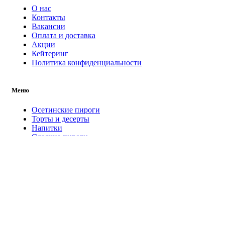
О нас
Контакты
Вакансии
Оплата и доставка
Акции
Кейтеринг
Политика конфиденциальности
Меню
Осетинские пироги
Торты и десерты
Напитки
Сладкие пироги
Кулинария
Салаты
Мосгурман
2022
Разработка
Search
Осетинские пироги