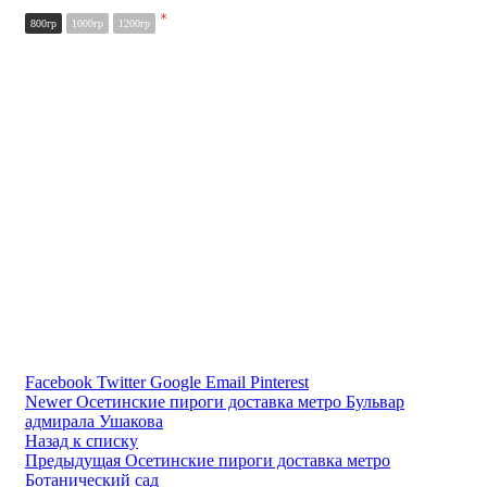
*
800гр
1000гр
1200гр
Facebook
Twitter
Google
Email
Pinterest
Newer
Осетинские пироги доставка метро Бульвар
адмирала Ушакова
Назад к списку
Предыдущая
Осетинские пироги доставка метро
Ботанический сад