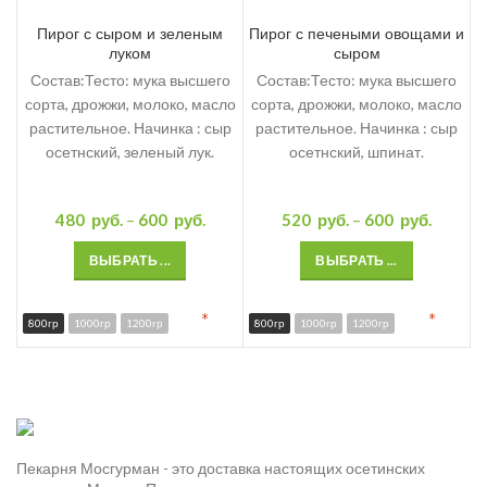
Пирог с сыром и зеленым
Пирог с печеными овощами и
луком
сыром
Состав:Тесто: мука высшего
Состав:Тесто: мука высшего
сорта, дрожжи, молоко, масло
сорта, дрожжи, молоко, масло
растительное. Начинка : сыр
растительное. Начинка : сыр
осетнский, зеленый лук.
осетнский, шпинат.
480
руб.
–
600
руб.
520
руб.
–
600
руб.
ВЫБРАТЬ ...
ВЫБРАТЬ ...
*
*
800гр
1000гр
1200гр
800гр
1000гр
1200гр
Пекарня Мосгурман - это доставка настоящих осетинских