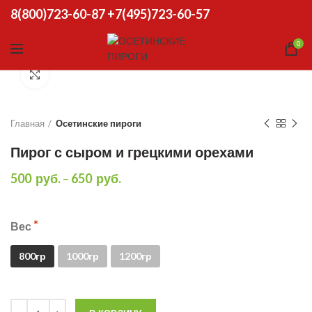
8(800)723-60-87
+7(495)723-60-57
0
Click to enlarge
Главная
Осетинские пироги
Пирог с сыром и грецкими орехами
500
руб.
–
650
руб.
Вес
800гр
1000гр
1200гр
Количество