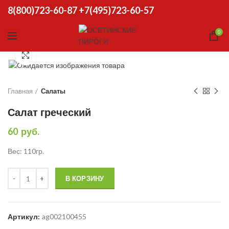
8(800)723-60-87
+7(495)723-60-57
0
Click to enlarge
Главная
Салаты
Салат греческий
60
руб.
Вес: 110гр.
Количество
В КОРЗИНУ
Артикул:
ag002100455